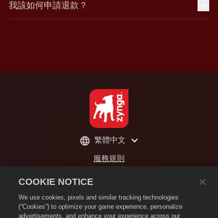
我該如何申請退款？
繁體中文
服務規則
隱私政策
COOKIE NOTICE
Cookie政策
We use cookies, pixels and similar tracking technologies
不要出售或分享我的個人資訊
(“Cookies”) to optimize your game experience, personalize
advertisements, and enhance your experience across our