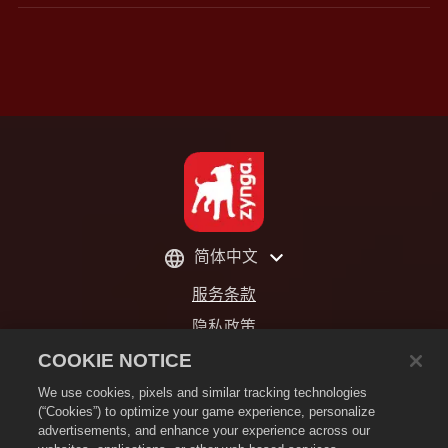
简体中文
服务条款
隐私政策
Cookie政策
COOKIE NOTICE
请不要出售或分享我的个人信息
We use cookies, pixels and similar tracking technologies
(“Cookies”) to optimize your game experience, personalize
退款政策
advertisements, and enhance your experience across our