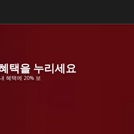
많은 혜택을 누리세요
 혜택에 20% 보