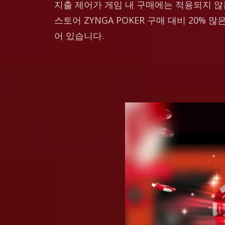
지출 제어가 게임 내 구매에는 적용되지 않는
스토어 ZYNGA POKER 구매 대비 20
어 있습니다.