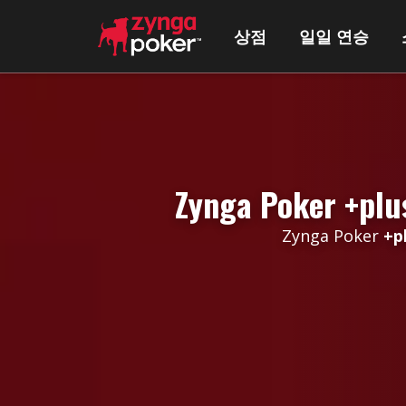
상점
일일 연승
Zynga Poke
Zynga Poker
+p