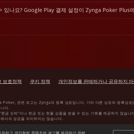
 있나요? Google Play 결제 설정이 Zynga Poker Pl
 보호정책
쿠키 정책
개인정보를 판매하거나 공유하지 
 Zynga Poker, 관련 로고는 Zynga의 등록 상표입니다. 기타 다른 상표와 등
합니다.
"현금 도박"이나 현금 또는 현물 상품을 받을 수 있는 기회를 제공하지 않습니
박'에서의 성공을 의미하지는 않습니다.
 동작하고 개인화된 콘텐츠와 광고를 제공하기 위해