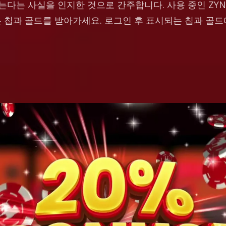
다는 사실을 인지한 것으로 간주합니다. 사용 중인 ZYNG
% 많은 칩과 골드를 받아가세요. 로그인 후 표시되는 칩과 