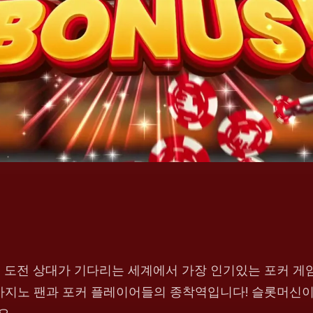
는 도전 상대가 기다리는 세계에서 가장 인기있는 포커 게
er는 카지노 팬과 포커 플레이어들의 종착역입니다! 슬롯머
요.