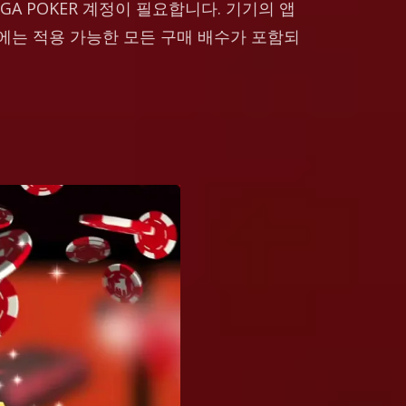
A POKER 계정이 필요합니다. 기기의 앱
골드에는 적용 가능한 모든 구매 배수가 포함되