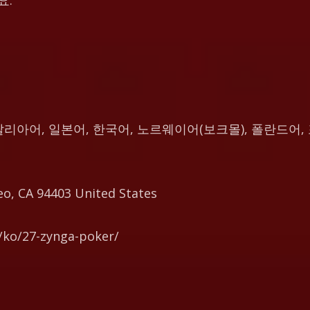
리아어, 일본어, 한국어, 노르웨이어(보크몰), 폴란드어, 
eo, CA 94403 United States
/ko/27-zynga-poker/