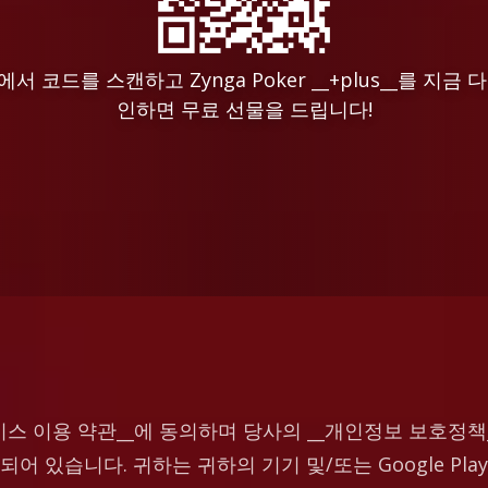
 코드를 스캔하고 Zynga Poker __+plus__를 지금
인하면 무료 선물을 드립니다!
비스 이용 약관
__에 동의하며 당사의 __
개인정보 보호정책
어 있습니다. 귀하는 귀하의 기기 및/또는 Google Pla