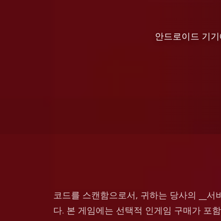
안드로이드 기기에서
코드를 스캔함으로서, 귀하는 당사의 __
서
다. 본 게임에는 선택적 인게임 구매가 포함되