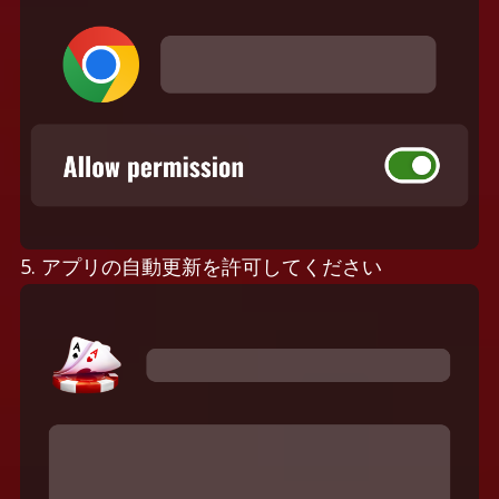
5. アプリの自動更新を許可してください