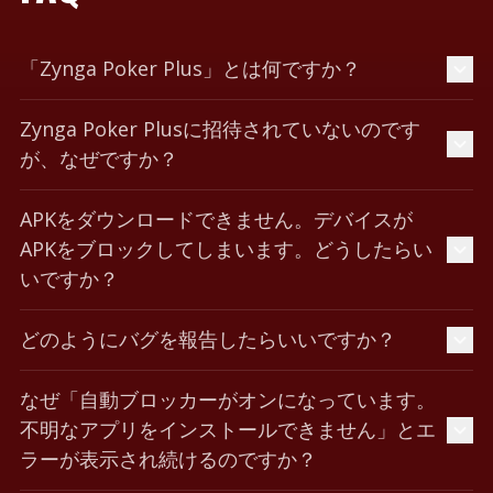
「Zynga Poker Plus」とは何ですか？
Zynga Poker Plusに招待されていないのです
が、なぜですか？
APKをダウンロードできません。デバイスが
APKをブロックしてしまいます。どうしたらい
いですか？
どのようにバグを報告したらいいですか？
なぜ「自動ブロッカーがオンになっています。
不明なアプリをインストールできません」とエ
ラーが表示され続けるのですか？