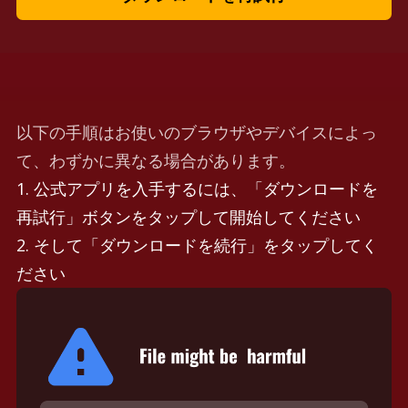
以下の手順はお使いのブラウザやデバイスによっ
て、わずかに異なる場合があります。
1. 公式アプリを入手するには、「ダウンロードを
再試行」ボタンをタップして開始してください
2. そして「ダウンロードを続行」をタップしてく
ださい