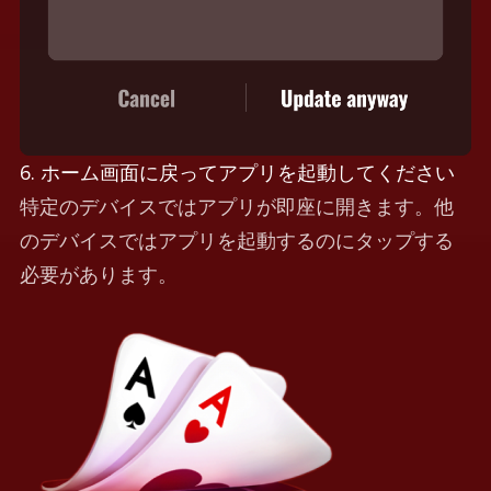
6. ホーム画面に戻ってアプリを起動してください
特定のデバイスではアプリが即座に開きます。他
のデバイスではアプリを起動するのにタップする
必要があります。