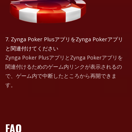
7. Zynga Poker PlusアプリをZynga Pokerアプリ
と関連付けてください
Zynga Poker PlusアプリとZynga Pokerアプリを
関連付けるためのゲーム内リンクが表示されるの
で、ゲーム内で中断したところから再開できま
す。
FAQ