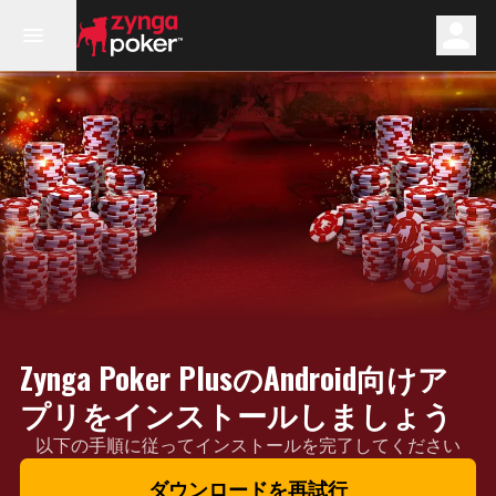
Zynga Poker PlusのAndroid向けア
プリをインストールしましょう
以下の手順に従ってインストールを完了してください
ダウンロードを再試行