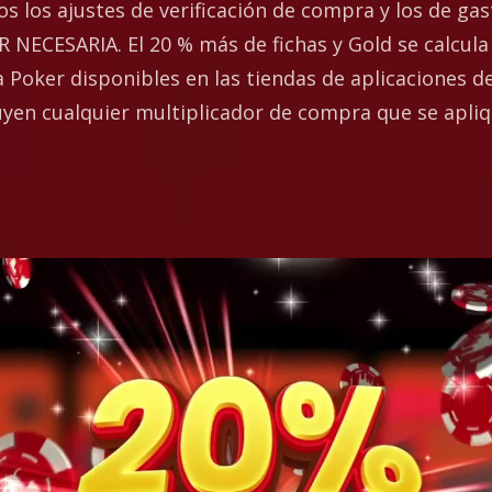
os los ajustes de verificación de compra y los de gas
NECESARIA. El 20 % más de fichas y Gold se calcul
Poker disponibles en las tiendas de aplicaciones de 
uyen cualquier multiplicador de compra que se apliq