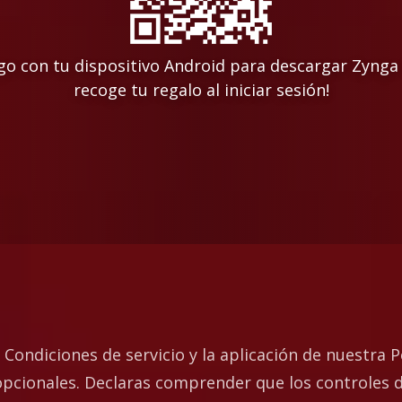
igo con tu dispositivo Android para descargar Zyng
recoge tu regalo al iniciar sesión!
s
Condiciones de servicio
y la aplicación de nuestra
P
pcionales. Declaras comprender que los controles de