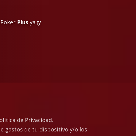
a Poker
Plus
ya ¡y
olítica de Privacidad
.
 gastos de tu dispositivo y/o los