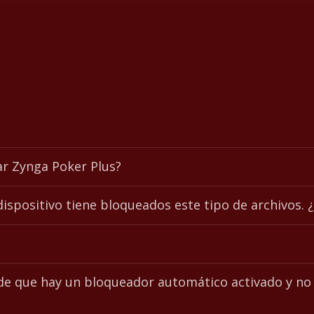
ar Zynga Poker Plus?
ispositivo tiene bloqueados este tipo de archivos.
de que hay un bloqueador automático activado y no 