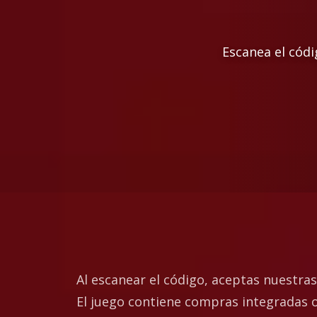
Escanea el cód
Al escanear el código, aceptas nuestra
El juego contiene compras integradas o