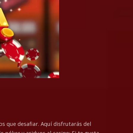
 que desafiar. Aquí disfrutarás del
 póker y asiduos al casino: Si te gusta