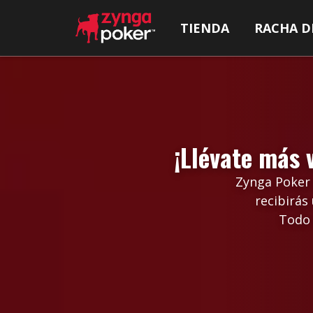
TIENDA
RACHA D
¡Llévate más 
Zynga Poke
recibirás
Todo 